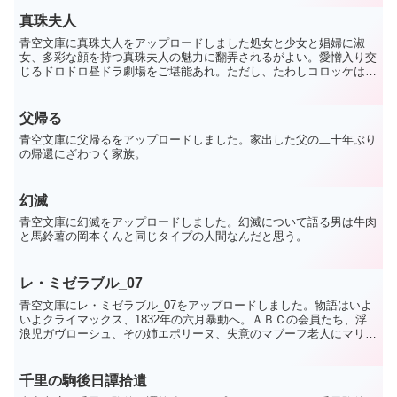
真珠夫人
青空文庫に真珠夫人をアップロードしました処女と少女と娼婦に淑
女、多彩な顔を持つ真珠夫人の魅力に翻弄されるがよい。愛憎入り交
じるドロドロ昼ドラ劇場をご堪能あれ。ただし、たわしコロッケは出
てきません。
父帰る
青空文庫に父帰るをアップロードしました。家出した父の二十年ぶり
の帰還にざわつく家族。
幻滅
青空文庫に幻滅をアップロードしました。幻滅について語る男は牛肉
と馬鈴薯の岡本くんと同じタイプの人間なんだと思う。
レ・ミゼラブル_07
青空文庫にレ・ミゼラブル_07をアップロードしました。物語はいよ
いよクライマックス、1832年の六月暴動へ。ＡＢＣの会員たち、浮
浪児ガヴローシュ、その姉エポリーヌ、失意のマブーフ老人にマリユ
ス、そしてジャン・ヴァルジャン。様々な思いを巻き込...
千里の駒後日譚拾遺